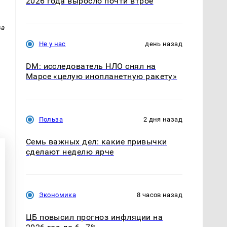
2026 года выросло почти втрое
ва
Не у нас
день назад
DM: исследователь НЛО снял на
Марсе «целую инопланетную ракету»
Польза
2 дня назад
Семь важных дел: какие привычки
сделают неделю ярче
Экономика
8 часов назад
ЦБ повысил прогноз инфляции на