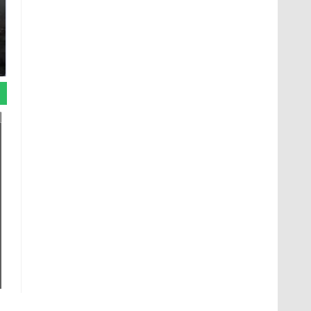
Таких событий не
В магазинах России
было с 1945: чего
ажиотаж из-за этого
ждать всем нам?
продукта: что купить?