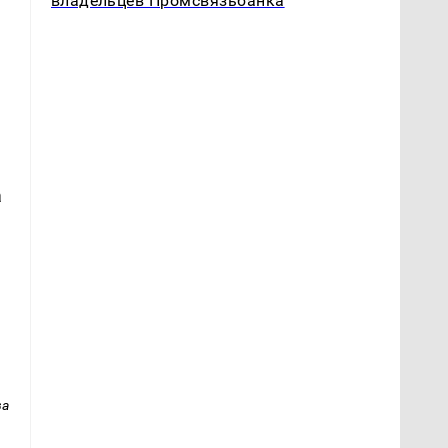
владельцев Промсвязьбанка
а
ва