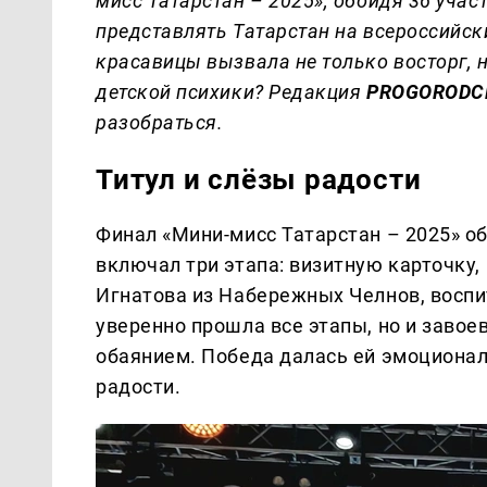
мисс Татарстан – 2025», обойдя 36 учас
представлять Татарстан на всероссийс
красавицы вызвала не только восторг, 
детской психики? Редакция
PROGORODC
разобраться.
Титул и слёзы радости
Финал «Мини-мисс Татарстан – 2025» об
включал три этапа: визитную карточку,
Игнатова из Набережных Челнов, воспи
уверенно прошла все этапы, но и заво
обаянием. Победа далась ей эмоционал
радости.