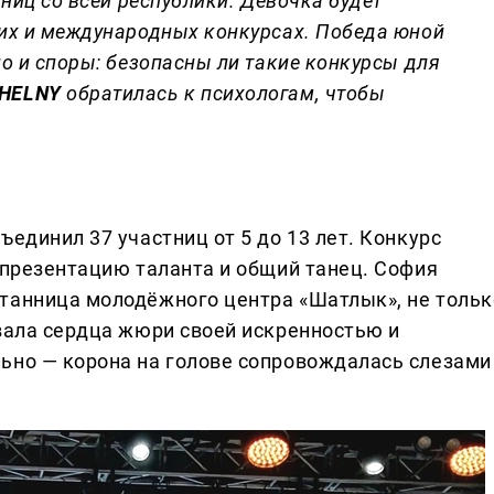
тниц со всей республики. Девочка будет
ких и международных конкурсах. Победа юной
но и споры: безопасны ли такие конкурсы для
HELNY
обратилась к психологам, чтобы
ъединил 37 участниц от 5 до 13 лет. Конкурс
 презентацию таланта и общий танец. София
танница молодёжного центра «Шатлык», не тольк
евала сердца жюри своей искренностью и
ьно — корона на голове сопровождалась слезами