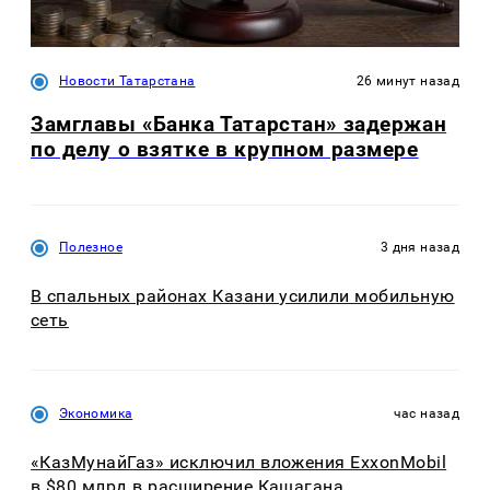
Новости Татарстана
26 минут назад
Замглавы «Банка Татарстан» задержан
по делу о взятке в крупном размере
Полезное
3 дня назад
В спальных районах Казани усилили мобильную
сеть
Экономика
час назад
«КазМунайГаз» исключил вложения ExxonMobil
в $80 млрд в расширение Кашагана