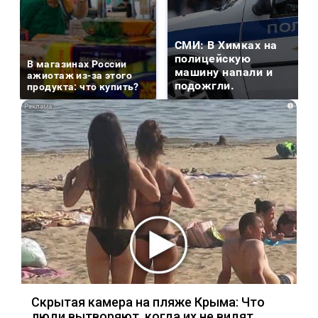
СМИ: В Химках на
полицейскую
В магазинах России
машину напали и
ажиотаж из-за этого
подожгли.
продукта: что купить?
i
Скрытая камера на пляже Крыма: Что
люди вытворяют, когда их не видят...