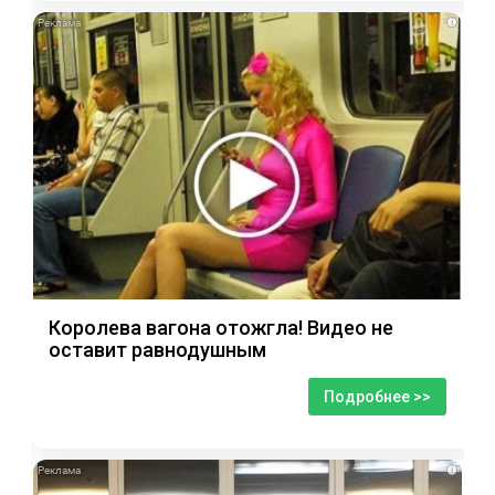
i
Королева вагона отожгла! Видео не
оставит равнодушным
Подробнее >>
i