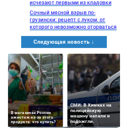
исчезают первыми из кладовки
Сочный мясной взрыв по-
грузински: рецепт с луком, от
которого невозможно оторваться
Следующая новость ↓
СМИ: В Химках на
полицейскую
В магазинах России
машину напали и
ажиотаж из-за этого
подожгли.
продукта: что купить?