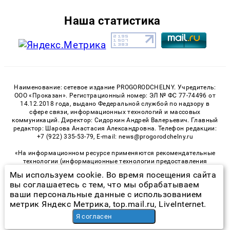
Наша статистика
Наименование: сетевое издание PROGORODCHELNY. Учредитель:
ООО «Проказан». Регистрационный номер: ЭЛ № ФС 77-74496 от
14.12.2018 года, выдано Федеральной службой по надзору в
сфере связи, информационных технологий и массовых
коммуникаций. Директор: Сидоркин Андрей Валерьевич. Главный
редактор: Шарова Анастасия Александровна. Телефон редакции:
+7 (922) 335-53-79, E-mail: news@progorodchelny.ru
«На информационном ресурсе применяются рекомендательные
технологии (информационные технологии предоставления
информации на основе сбора, систематизации и анализа
Мы используем cookie. Во время посещения сайта
сведений, относящихся к предпочтениям пользователей сети
вы соглашаетесь с тем, что мы обрабатываем
«Интернет», находящихся на территории Российской
ваши персональные данные с использованием
Федерации)». Правила применения рекомендательных
технологий в виджетах рекламно-обменной сети
«СМИ2» (PDF)
,
метрик Яндекс Метрика, top.mail.ru, LiveInternet.
«Sparrow» (PDF)
Я согласен