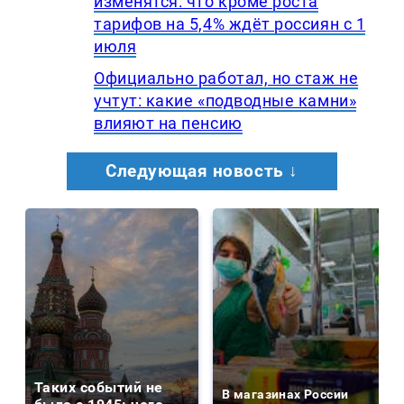
изменятся: что кроме роста
тарифов на 5,4% ждёт россиян с 1
июля
Официально работал, но стаж не
учтут: какие «подводные камни»
влияют на пенсию
Следующая новость ↓
Таких событий не
В магазинах России