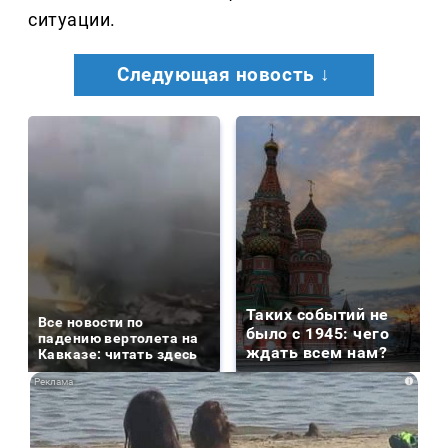
ситуации.
Следующая новость ↓
Таких событий не
Все новости по
было с 1945: чего
падению вертолета на
ждать всем нам?
Кавказе: читать здесь
i