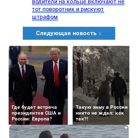
водители на кольце включают не
тот поворотник и рискуют
штрафом
Следующая новость ↓
Где будет встреча
Такую зиму в России
президентов США и
никто не ждал: как
России: Европа?
так?!
i