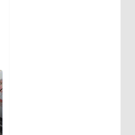
Не ешьте эту
В ОАЭ произошло