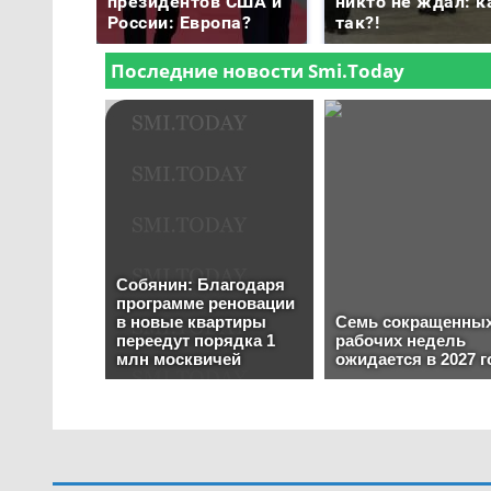
президентов США и
никто не ждал: к
России: Европа?
так?!