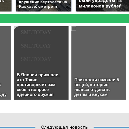
ак
были украдены 18
крушение вертолета на
миллионов рублей
Кавказе: смотреть
Следующая новость