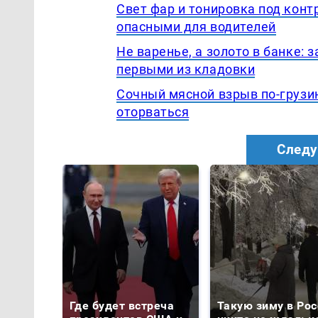
Свет фар и тонировка под конт
опасными для водителей
Не варенье, а золото в банке:
первыми из кладовки
Сочный мясной взрыв по-грузин
оторваться
Следу
Где будет встреча
Такую зиму в Рос