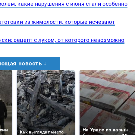
ролем: какие нарушения с июня стали особенно
 заготовки из жимолости, которые исчезают
ски: рецепт с луком, от которого невозможно
ющая новость ↓
сии
На Урале из казны
Как выглядит место