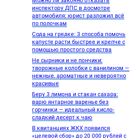
Можно ли законно отказать
инспектору ДПС в досмотре
автомобиля: юрист разложил всё
по полочкам
Сода на грядке: 3 способа помочь
капусте расти быстрее и крепче с
помощью простого средства
Не сырники и не пончики:
творожные колобки с ванилином —
нежные, ароматные и невероятно
красивые
Беру 3 лимона и стакан сахара:
варю янтарное варенье без
горчинки — идеальный кисло-
сладкий десерт к чаю
В квитанциях ЖКХ появился
«целевой сбор» до 20 000 рублей с