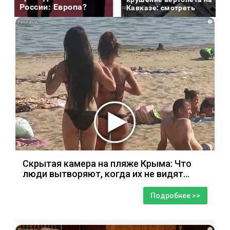
России: Европа?
Кавказе: смотреть
i
Скрытая камера на пляже Крыма: Что
люди вытворяют, когда их не видят...
Подробнее >>
i