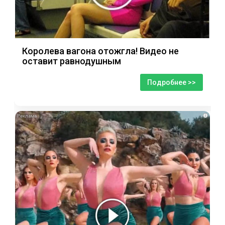
Королева вагона отожгла! Видео не
оставит равнодушным
Подробнее >>
i