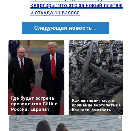
квартиры: что это за новый платеж
и откуда он взялся
Следующая новость ↓
Где будет встреча
Как выглядит место
президентов США и
крушение вертолета на
России: Европа?
Кавказе: смотреть
i