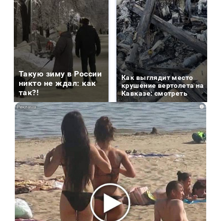
Такую зиму в России
Как выглядит место
никто не ждал: как
крушение вертолета на
так?!
Кавказе: смотреть
i