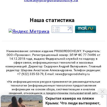
Наша статистика
Наименование: сетевое издание PROGORODCHELNY. Учредитель:
ООО «Проказан». Регистрационный номер: ЭЛ № ФС 77-74496 от
14.12.2018 года, выдано Федеральной службой по надзору в
сфере связи, информационных технологий и массовых
коммуникаций. Директор: Сидоркин Андрей Валерьевич. Главный
редактор: Шарова Анастасия Александровна. Телефон редакции:
+7 (922) 335-53-79, E-mail: news@progorodchelny.ru
«На информационном ресурсе применяются рекомендательные
технологии (информационные технологии предоставления
информации на основе сбора, систематизации и анализа
сведений, относящихся к предпочтениям пользователей сети
i
«Интернет», находящихся на территории Российской
Скрытая камера на пляже
Федерации)». Правила применения рекомендательных
Крыма: Что люди вытворяют,
технологий в виджетах рекламно-обменной сети
«СМИ2» (PDF)
,