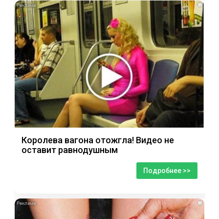
i
Королева вагона отожгла! Видео не
оставит равнодушным
Подробнее >>
i