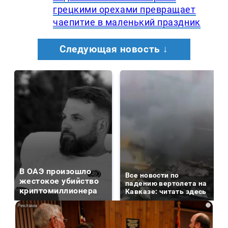
грецкими орехами превращает
чаепитие в маленький праздник
Следующая новость ↓
В ОАЭ произошло
Все новости по
жестокое убийство
падению вертолета на
криптомиллионера
Кавказе: читать здесь
i