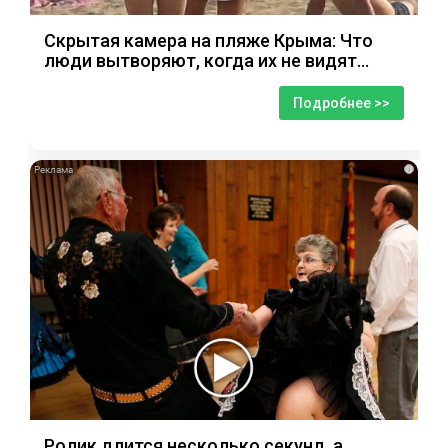
Скрытая камера на пляже Крыма: Что
люди вытворяют, когда их не видят...
Подробнее >>
i
Ролик длится несколько секунд, а