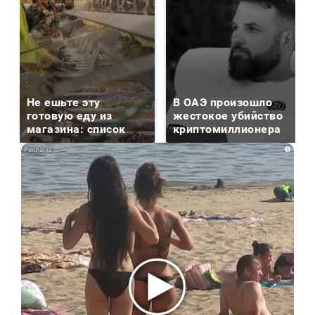
Не ешьте эту
В ОАЭ произошло
готовую еду из
жестокое убийство
магазина: список
криптомиллионера
i