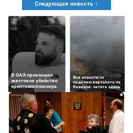
Следующая новость ↓
В ОАЭ произошло
Все новости по
жестокое убийство
падению вертолета на
криптомиллионера
Кавказе: читать здесь
i