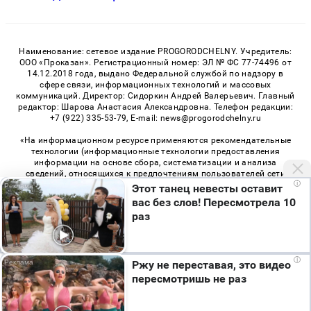
Наименование: сетевое издание PROGORODCHELNY. Учредитель:
ООО «Проказан». Регистрационный номер: ЭЛ № ФС 77-74496 от
14.12.2018 года, выдано Федеральной службой по надзору в
сфере связи, информационных технологий и массовых
коммуникаций. Директор: Сидоркин Андрей Валерьевич. Главный
редактор: Шарова Анастасия Александровна. Телефон редакции:
+7 (922) 335-53-79, E-mail: news@progorodchelny.ru
«На информационном ресурсе применяются рекомендательные
технологии (информационные технологии предоставления
информации на основе сбора, систематизации и анализа
сведений, относящихся к предпочтениям пользователей сети
i
«Интернет», находящихся на территории Российской
Этот танец невесты оставит
Федерации)». Правила применения рекомендательных
вас без слов! Пересмотрела 10
технологий в виджетах рекламно-обменной сети
«СМИ2» (PDF)
,
раз
«Sparrow» (PDF)
Мы используем cookie. Во время посещения сайта
i
Ржу не переставая, это видео
© 2026 «PROGorodChelny» | Все права защищены
вы соглашаетесь с тем, что мы обрабатываем
пересмотришь не раз
ваши персональные данные с использованием
Возрастная категория сайта 16+
метрик Яндекс Метрика, top.mail.ru, LiveInternet.
Политика конфиденциальности