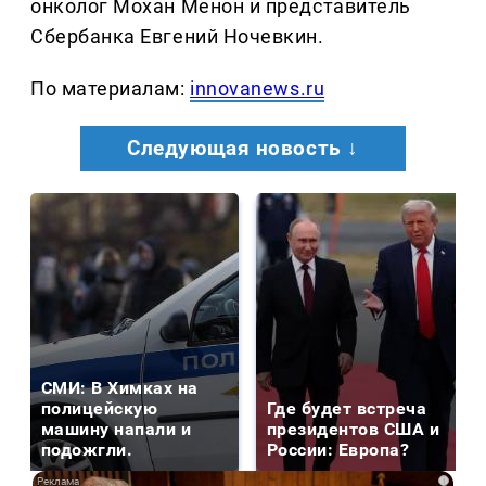
онколог Мохан Менон и представитель
Сбербанка Евгений Ночевкин.
По материалам:
innovanews.ru
Следующая новость ↓
СМИ: В Химках на
полицейскую
Где будет встреча
машину напали и
президентов США и
подожгли.
России: Европа?
i