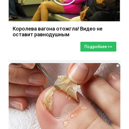
Королева вагона отожгла! Видео не
оставит равнодушным
Подробнее >>
i