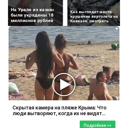
На Урале из казны
Как выглядит место
были украдены 18
крушение вертолета на
миллионов рублей
Кавказе: смотреть
i
Скрытая камера на пляже Крыма: Что
люди вытворяют, когда их не видят...
Подробнее >>