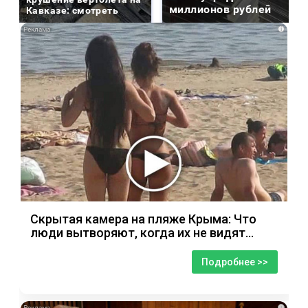
миллионов рублей
Кавказе: смотреть
i
Скрытая камера на пляже Крыма: Что
люди вытворяют, когда их не видят...
Подробнее >>
i