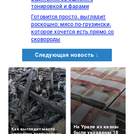
тонировкой и фарами
Готовится просто, выглядит
роскошно: мясо по-грузински,
которое хочется есть прямо со
сковороды
Следующая новость ↓
На Урале из казны
Как выглядит место
были украдены 18
крушение вертолета на