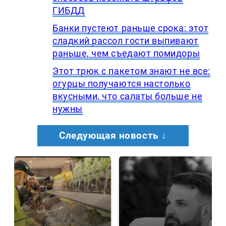
ГИБДД
Банки пустеют раньше срока: этот
сладкий рассол гости выпивают
раньше, чем съедают помидоры
Этот трюк с пакетом знают не все:
огурцы получаются настолько
вкусными, что салаты больше не
нужны
Следующая новость ↓