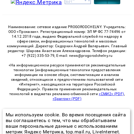
Наименование: сетевое издание PROGORODCHELNY. Учредитель:
ООО «Проказан». Регистрационный номер: ЭЛ № ФС 77-74496 от
14.12.2018 года, выдано Федеральной службой по надзору в
сфере связи, информационных технологий и массовых
коммуникаций. Директор: Сидоркин Андрей Валерьевич. Главный
редактор: Шарова Анастасия Александровна. Телефон редакции:
+7 (922) 335-53-79, E-mail: news@progorodchelny.ru
«На информационном ресурсе применяются рекомендательные
технологии (информационные технологии предоставления
информации на основе сбора, систематизации и анализа
сведений, относящихся к предпочтениям пользователей сети
«Интернет», находящихся на территории Российской
Федерации)». Правила применения рекомендательных
технологий в виджетах рекламно-обменной сети
«СМИ2» (PDF)
,
«Sparrow» (PDF)
Мы используем cookie. Во время посещения сайта
© 2026 «PROGorodChelny» | Все права защищены
вы соглашаетесь с тем, что мы обрабатываем
ваши персональные данные с использованием
Возрастная категория сайта 16+
метрик Яндекс Метрика, top.mail.ru, LiveInternet.
Политика конфиденциальности