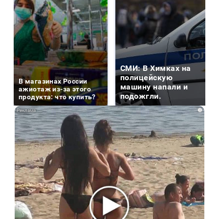
СМИ: В Химках на
полицейскую
В магазинах России
машину напали и
ажиотаж из-за этого
подожгли.
продукта: что купить?
i