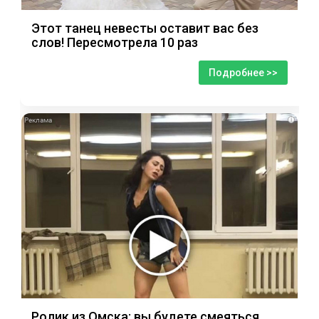
Этот танец невесты оставит вас без
слов! Пересмотрела 10 раз
Подробнее >>
i
Ролик из Омска: вы будете смеяться