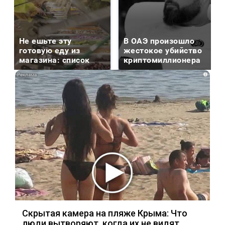
Не ешьте эту
В ОАЭ произошло
готовую еду из
жестокое убийство
магазина: список
криптомиллионера
i
Скрытая камера на пляже Крыма: Что
люди вытворяют, когда их не видят...