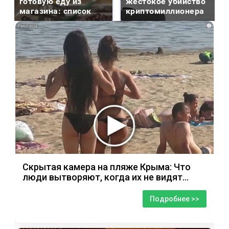
готовую еду из
жестокое убийство
магазина: список
криптомиллионера
i
Скрытая камера на пляже Крыма: Что
люди вытворяют, когда их не видят...
Подробнее >>