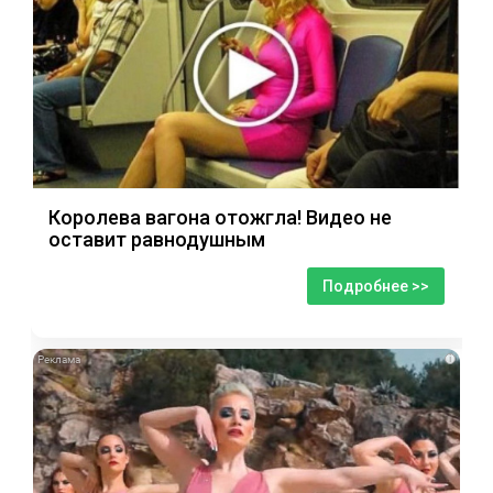
Королева вагона отожгла! Видео не
оставит равнодушным
Подробнее >>
i