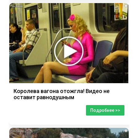
i
Королева вагона отожгла! Видео не
оставит равнодушным
Подробнее >>
i