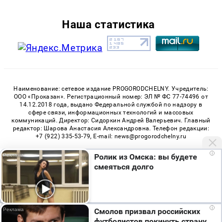
Наша статистика
Наименование: сетевое издание PROGORODCHELNY. Учредитель:
ООО «Проказан». Регистрационный номер: ЭЛ № ФС 77-74496 от
14.12.2018 года, выдано Федеральной службой по надзору в
сфере связи, информационных технологий и массовых
коммуникаций. Директор: Сидоркин Андрей Валерьевич. Главный
редактор: Шарова Анастасия Александровна. Телефон редакции:
+7 (922) 335-53-79, E-mail: news@progorodchelny.ru
«На информационном ресурсе применяются рекомендательные
i
Ролик из Омска: вы будете
технологии (информационные технологии предоставления
смеяться долго
информации на основе сбора, систематизации и анализа
сведений, относящихся к предпочтениям пользователей сети
«Интернет», находящихся на территории Российской
Федерации)». Правила применения рекомендательных
технологий в виджетах рекламно-обменной сети
«СМИ2» (PDF)
,
Мы используем cookie. Во время посещения сайта
«Sparrow» (PDF)
i
Смолов призвал российских
вы соглашаетесь с тем, что мы обрабатываем
футболистов покинуть страну