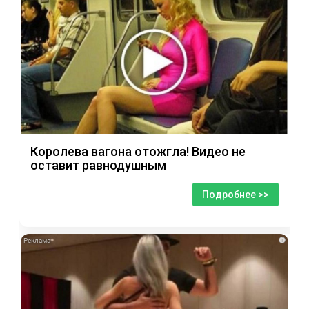
Королева вагона отожгла! Видео не
оставит равнодушным
Подробнее >>
i