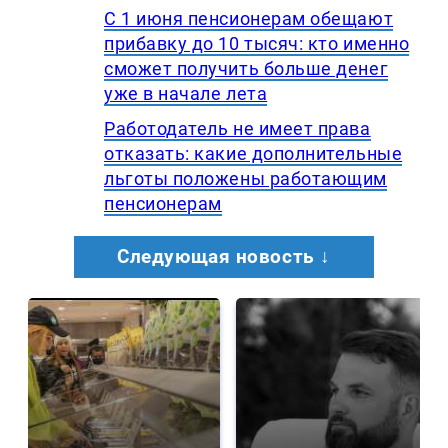
С 1 июня пенсионерам обещают
прибавку до 10 тысяч: кто именно
сможет получить больше денег
уже в начале лета
Работодатель не имеет права
отказать: какие дополнительные
льготы положены работающим
пенсионерам
Следующая новость ↓