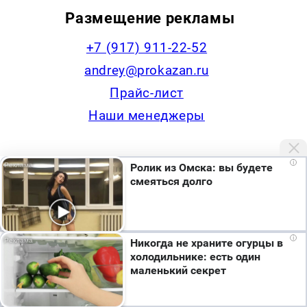
Размещение рекламы
+7 (917) 911-22-52
andrey@prokazan.ru
Прайс-лист
Наши менеджеры
i
Ролик из Омска: вы будете
Контакты редакции
смеяться долго
+7 (922) 335-53-79,
news@progorodchelny.ru
Мы используем cookie. Во время посещения сайта
i
Никогда не храните огурцы в
вы соглашаетесь с тем, что мы обрабатываем
холодильнике: есть один
ваши персональные данные с использованием
маленький секрет
метрик Яндекс Метрика, top.mail.ru, LiveInternet.
Наша статистика
Я согласен