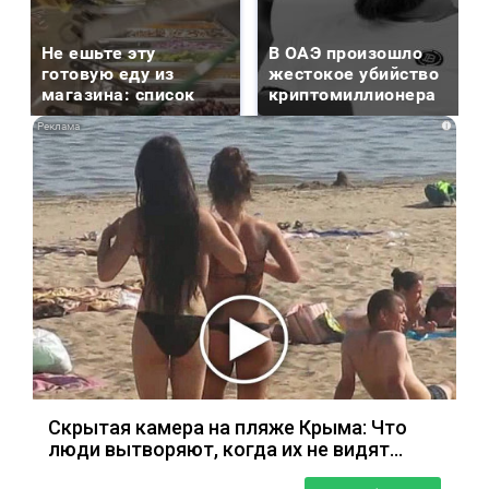
Не ешьте эту
В ОАЭ произошло
готовую еду из
жестокое убийство
магазина: список
криптомиллионера
i
Скрытая камера на пляже Крыма: Что
люди вытворяют, когда их не видят...