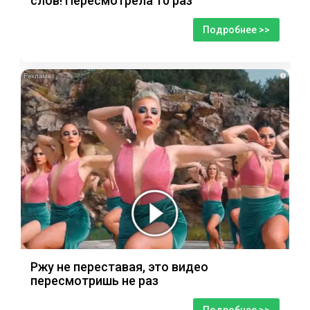
слов! Пересмотрела 10 раз
Подробнее >>
i
Ржу не переставая, это видео
пересмотришь не раз
Подробнее >>