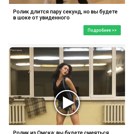
Ролик длится пару секунд, но вы будете
в шоке от увиденного
Подробнее >>
i
Ролик из Омска: вы будете смеяться