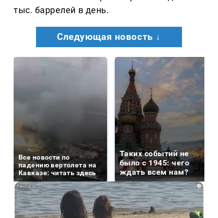
тыс. баррелей в день.
Следующая новость ↓
Таких событий не
Все новости по
было с 1945: чего
падению вертолета на
ждать всем нам?
Кавказе: читать здесь
i