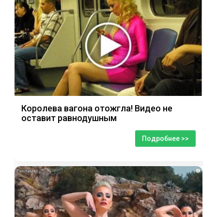
Королева вагона отожгла! Видео не
оставит равнодушным
Подробнее >>
i