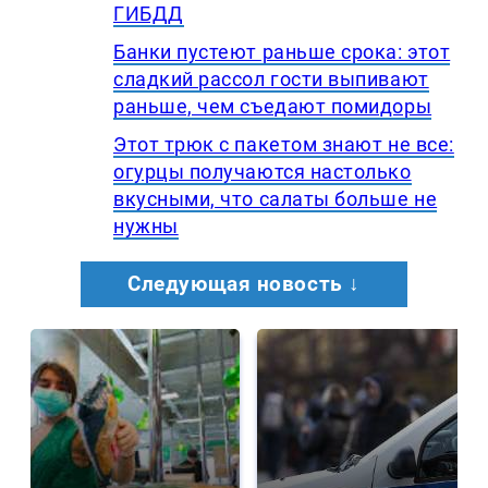
ГИБДД
Банки пустеют раньше срока: этот
сладкий рассол гости выпивают
раньше, чем съедают помидоры
Этот трюк с пакетом знают не все:
огурцы получаются настолько
вкусными, что салаты больше не
нужны
Следующая новость ↓