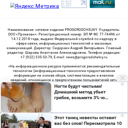
Наименование: сетевое издание PROGORODCHELNY. Учредитель:
ООО «Проказан». Регистрационный номер: ЭЛ № ФС 77-74496 от
14.12.2018 года, выдано Федеральной службой по надзору в
сфере связи, информационных технологий и массовых
коммуникаций. Директор: Сидоркин Андрей Валерьевич. Главный
редактор: Шарова Анастасия Александровна. Телефон редакции:
+7 (922) 335-53-79, E-mail: news@progorodchelny.ru
«На информационном ресурсе применяются рекомендательные
технологии (информационные технологии предоставления
информации на основе сбора, систематизации и анализа
сведений, относящихся к предпочтениям пользователей сети
i
«Интернет», находящихся на территории Российской
Ногти будут чистыми!
Федерации)». Правила применения рекомендательных
Домашний метод убьет
технологий в виджетах рекламно-обменной сети
«СМИ2» (PDF)
,
грибок, возьмите 3%-ю…
«Sparrow» (PDF)
Мы используем cookie. Во время посещения сайта
i
Этот танец невесты оставит
© 2026 «PROGorodChelny» | Все права защищены
вы соглашаетесь с тем, что мы обрабатываем
вас без слов! Пересмотрела 10
ваши персональные данные с использованием
Возрастная категория сайта 16+