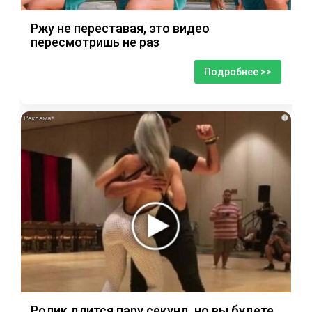
Ржу не переставая, это видео
пересмотришь не раз
Подробнее >>
i
Ролик длится пару секунд, но вы будете