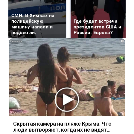
СМИ: В Химках на
полицейскую
Где будет встреча
машину напали и
президентов США и
подожгли.
России: Европа?
i
Скрытая камера на пляже Крыма: Что
люди вытворяют, когда их не видят...