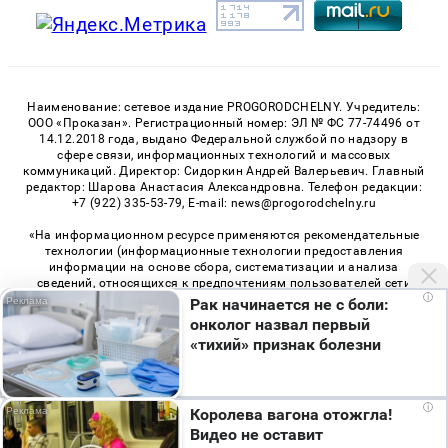
Наименование: сетевое издание PROGORODCHELNY. Учредитель:
ООО «Проказан». Регистрационный номер: ЭЛ № ФС 77-74496 от
14.12.2018 года, выдано Федеральной службой по надзору в
сфере связи, информационных технологий и массовых
коммуникаций. Директор: Сидоркин Андрей Валерьевич. Главный
редактор: Шарова Анастасия Александровна. Телефон редакции:
+7 (922) 335-53-79, E-mail: news@progorodchelny.ru
«На информационном ресурсе применяются рекомендательные
технологии (информационные технологии предоставления
информации на основе сбора, систематизации и анализа
сведений, относящихся к предпочтениям пользователей сети
i
«Интернет», находящихся на территории Российской
Рак начинается не с боли:
Федерации)». Правила применения рекомендательных
онколог назвал первый
технологий в виджетах рекламно-обменной сети
«СМИ2» (PDF)
,
«тихий» признак болезни
«Sparrow» (PDF)
Мы используем cookie. Во время посещения сайта
i
Королева вагона отожгла!
© 2026 «PROGorodChelny» | Все права защищены
вы соглашаетесь с тем, что мы обрабатываем
Видео не оставит
ваши персональные данные с использованием
Возрастная категория сайта 16+