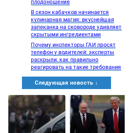
плодоношение
В сезон кабачков начинается
кулинарная магия: вкуснейшая
запеканка на сковороде удивляет
скрытыми ингредиентами
Почему инспекторы ГАИ просят
телефон у водителей: эксперты
раскрыли, как правильно
реагировать на такие требования
Следующая новость ↓