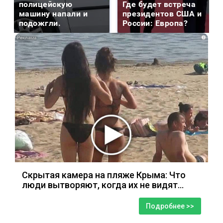
полицейскую
Где будет встреча
машину напали и
президентов США и
подожгли.
России: Европа?
i
Скрытая камера на пляже Крыма: Что
люди вытворяют, когда их не видят...
Подробнее >>