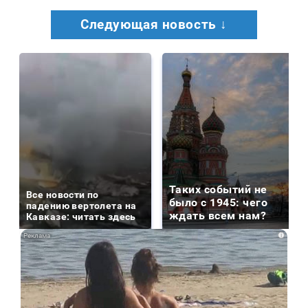
Следующая новость ↓
Таких событий не
Все новости по
было с 1945: чего
падению вертолета на
ждать всем нам?
Кавказе: читать здесь
i