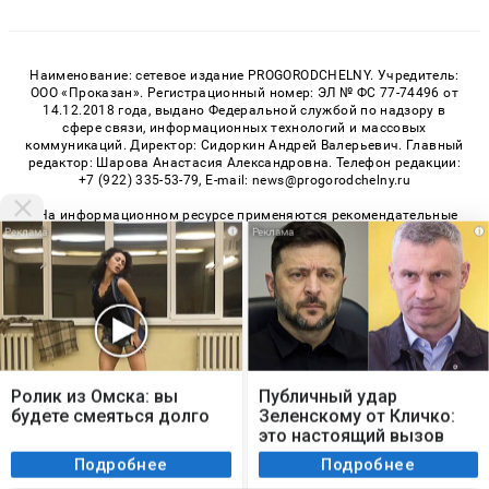
Наименование: сетевое издание PROGORODCHELNY. Учредитель:
ООО «Проказан». Регистрационный номер: ЭЛ № ФС 77-74496 от
14.12.2018 года, выдано Федеральной службой по надзору в
сфере связи, информационных технологий и массовых
коммуникаций. Директор: Сидоркин Андрей Валерьевич. Главный
редактор: Шарова Анастасия Александровна. Телефон редакции:
+7 (922) 335-53-79, E-mail: news@progorodchelny.ru
«На информационном ресурсе применяются рекомендательные
i
i
технологии (информационные технологии предоставления
информации на основе сбора, систематизации и анализа
сведений, относящихся к предпочтениям пользователей сети
«Интернет», находящихся на территории Российской
Федерации)». Правила применения рекомендательных
технологий в виджетах рекламно-обменной сети
«СМИ2» (PDF)
,
«Sparrow» (PDF)
Мы используем cookie. Во время посещения сайта
вы соглашаетесь с тем, что мы обрабатываем
Ролик из Омска: вы
Публичный удар
ваши персональные данные с использованием
© 2026 «PROGorodChelny» | Все права защищены
будете смеяться долго
Зеленскому от Кличко:
метрик Яндекс Метрика, top.mail.ru, LiveInternet.
это настоящий вызов
Возрастная категория сайта 16+
Я согласен
Подробнее
Подробнее
Политика конфиденциальности