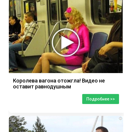
Королева вагона отожгла! Видео не
оставит равнодушным
Подробнее >>
i