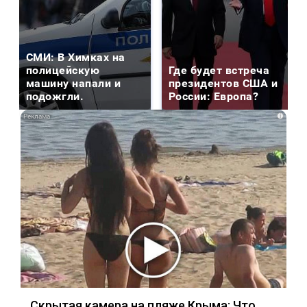
СМИ: В Химках на
полицейскую
Где будет встреча
машину напали и
президентов США и
подожгли.
России: Европа?
i
Скрытая камера на пляже Крыма: Что