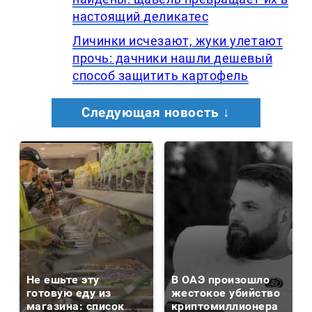
настоящий деликатес
Личинки исчезают, жуки улетают
прочь: дачники нашли дешевый
способ защитить картофель
Следующая новость ↓
Не ешьте эту
В ОАЭ произошло
готовую еду из
жестокое убийство
магазина: список
криптомиллионера