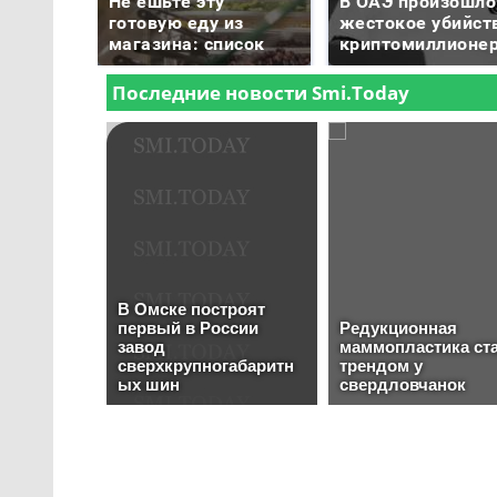
Не ешьте эту
В ОАЭ произошло
готовую еду из
жестокое убийст
магазина: список
криптомиллионе