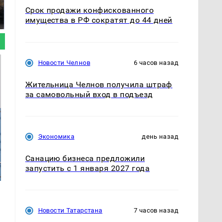
полицейскую
В магазинах России
машину напали и
Срок продажи конфискованного
ажиотаж из-за этого
подожгли.
имущества в РФ сократят до 44 дней
продукта: что купить?
Новости Челнов
6 часов назад
Жительница Челнов получила штраф
за самовольный вход в подъезд
Экономика
день назад
Санацию бизнеса предложили
запустить с 1 января 2027 года
Новости Татарстана
7 часов назад