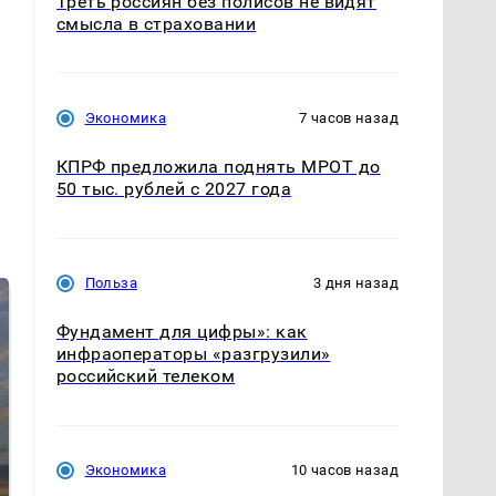
Треть россиян без полисов не видят
смысла в страховании
Экономика
7 часов назад
КПРФ предложила поднять МРОТ до
50 тыс. рублей с 2027 года
Польза
3 дня назад
Фундамент для цифры»: как
инфраоператоры «разгрузили»
российский телеком
Экономика
10 часов назад
СМИ: В Химках на