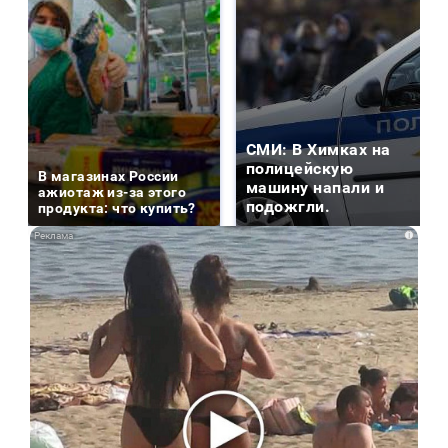
СМИ: В Химках на
полицейскую
В магазинах России
машину напали и
ажиотаж из-за этого
подожгли.
продукта: что купить?
i