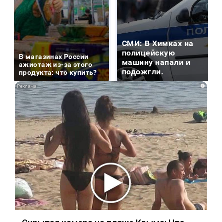
СМИ: В Химках на
полицейскую
В магазинах России
машину напали и
ажиотаж из-за этого
подожгли.
продукта: что купить?
i