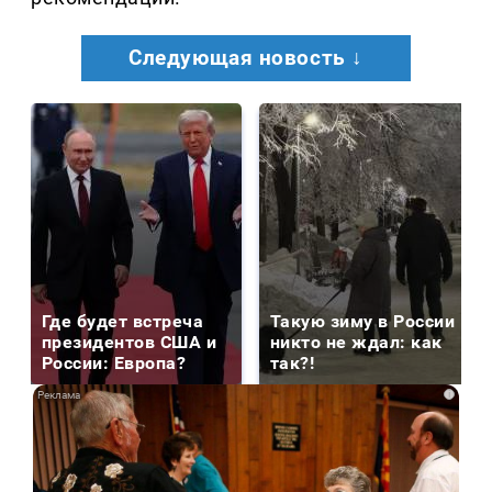
Следующая новость ↓
Где будет встреча
Такую зиму в России
президентов США и
никто не ждал: как
России: Европа?
так?!
i