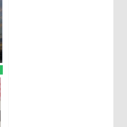
СМИ: В Химках на
полицейскую
В магазинах России
машину напали и
ажиотаж из-за этого
подожгли.
продукта: что купить?