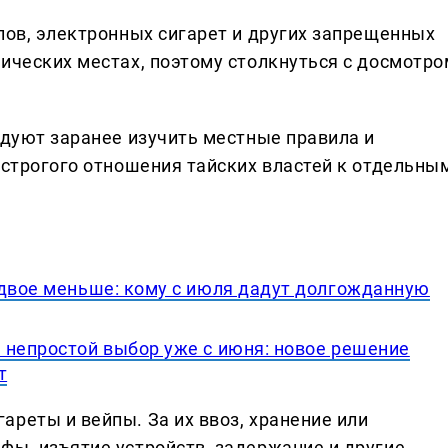
пов, электронных сигарет и других запрещенных
тических местах, поэтому столкнуться с досмотро
ндуют заранее изучить местные правила и
 строгого отношения тайских властей к отдельны
вдвое меньше: кому с июля дадут долгожданную
 непростой выбор уже с июня: новое решение
т
реты и вейпы. За их ввоз, хранение или
фы, изъятие устройств, задержание и другие