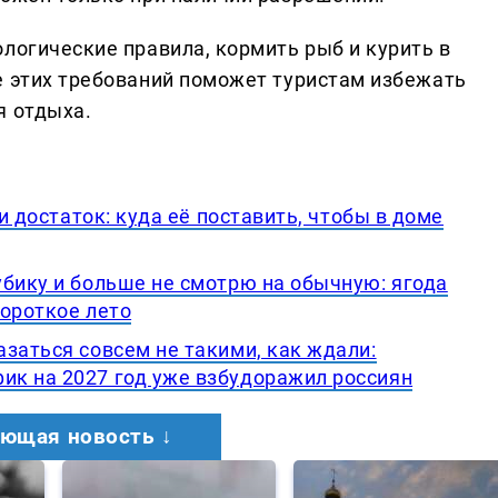
логические правила, кормить рыб и курить в
е этих требований поможет туристам избежать
я отдыха.
 и достаток: куда её поставить, чтобы в доме
убику и больше не смотрю на обычную: ягода
короткое лето
заться совсем не такими, как ждали:
к на 2027 год уже взбудоражил россиян
ющая новость ↓