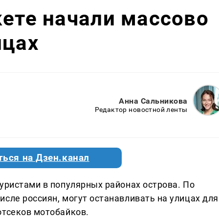
кете начали массово
ицах
Анна Сальникова
Редактор новостной ленты
ться на Дзен.канал
уристами в популярных районах острова. По
сле россиян, могут останавливать на улицах для
отсеков мотобайков.