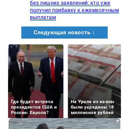
без лишних заявлений: кто уже
получил прибавку к ежемесячным
выплатам
Следующая новость ↓
Где будет встреча
На Урале из казны
президентов США и
были украдены 18
России: Европа?
миллионов рублей
i