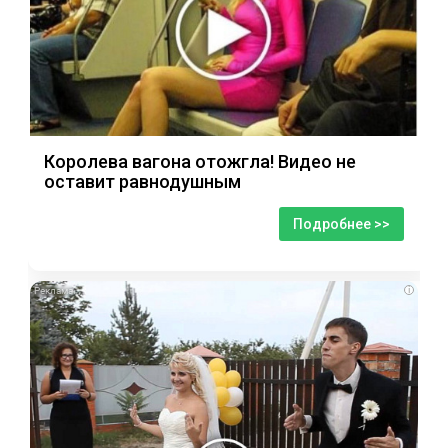
Королева вагона отожгла! Видео не
оставит равнодушным
Подробнее >>
i