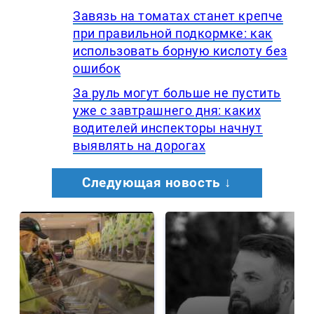
Завязь на томатах станет крепче
при правильной подкормке: как
использовать борную кислоту без
ошибок
За руль могут больше не пустить
уже с завтрашнего дня: каких
водителей инспекторы начнут
выявлять на дорогах
Следующая новость ↓