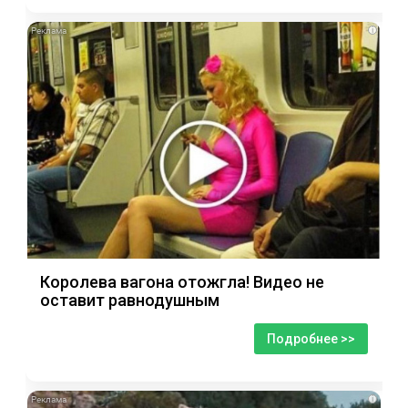
i
Королева вагона отожгла! Видео не
оставит равнодушным
Подробнее >>
i