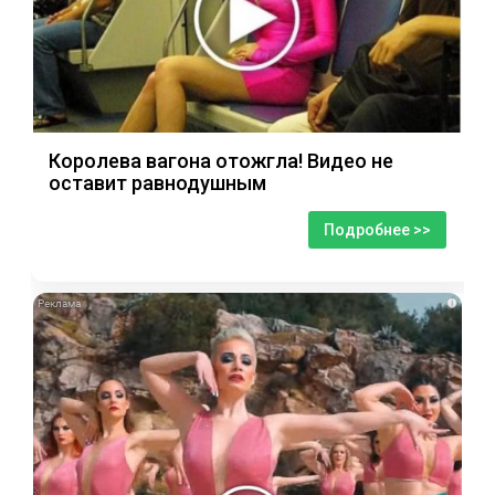
Королева вагона отожгла! Видео не
оставит равнодушным
Подробнее >>
i