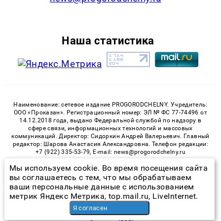
Наша статистика
Наименование: сетевое издание PROGORODCHELNY. Учредитель:
ООО «Проказан». Регистрационный номер: ЭЛ № ФС 77-74496 от
14.12.2018 года, выдано Федеральной службой по надзору в
сфере связи, информационных технологий и массовых
коммуникаций. Директор: Сидоркин Андрей Валерьевич. Главный
редактор: Шарова Анастасия Александровна. Телефон редакции:
+7 (922) 335-53-79, E-mail: news@progorodchelny.ru
Мы используем cookie. Во время посещения сайта
«На информационном ресурсе применяются рекомендательные
технологии (информационные технологии предоставления
вы соглашаетесь с тем, что мы обрабатываем
информации на основе сбора, систематизации и анализа
ваши персональные данные с использованием
сведений, относящихся к предпочтениям пользователей сети
метрик Яндекс Метрика, top.mail.ru, LiveInternet.
«Интернет», находящихся на территории Российской
Федерации)». Правила применения рекомендательных
Я согласен
технологий в виджетах рекламно-обменной сети
«СМИ2» (PDF)
,