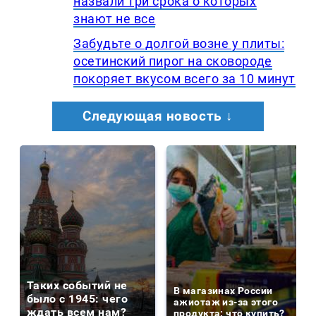
назвали три срока о которых
знают не все
Забудьте о долгой возне у плиты:
осетинский пирог на сковороде
покоряет вкусом всего за 10 минут
Следующая новость ↓
Таких событий не
В магазинах России
было с 1945: чего
ажиотаж из-за этого
ждать всем нам?
продукта: что купить?