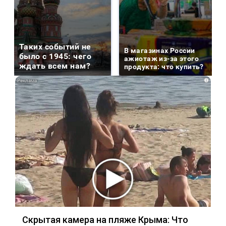
Таких событий не
В магазинах России
было с 1945: чего
ажиотаж из-за этого
ждать всем нам?
продукта: что купить?
i
Скрытая камера на пляже Крыма: Что