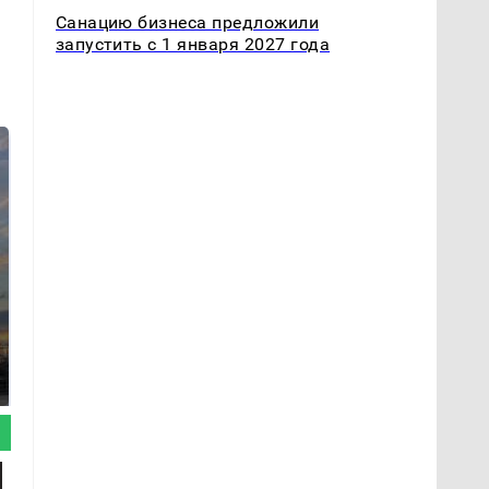
Санацию бизнеса предложили
запустить с 1 января 2027 года
СМИ: В Химках на
полицейскую
В магазинах России
машину напали и
ажиотаж из-за этого
подожгли.
продукта: что купить?