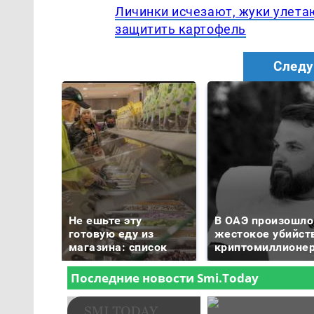
Личинки исчезают, жуки улета
защитить картофель
Следу
Не ешьте эту
В ОАЭ произошло
готовую еду из
жестокое убийст
магазина: список
криптомиллионе