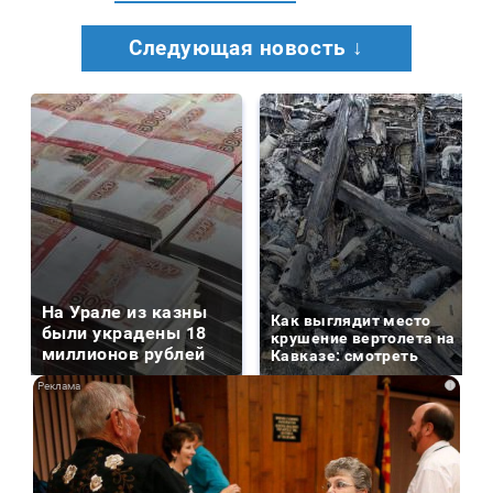
Следующая новость ↓
На Урале из казны
Как выглядит место
были украдены 18
крушение вертолета на
миллионов рублей
Кавказе: смотреть
i