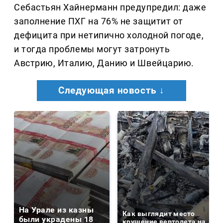
Себастьян Хайнерманн предупредил: даже
заполнение ПХГ на 76% не защитит от
дефицита при нетипично холодной погоде,
и тогда проблемы могут затронуть
Австрию, Италию, Данию и Швейцарию.
Следующая новость ↓
На Урале из казны
Как выглядит место
были украдены 18
крушение вертолета на