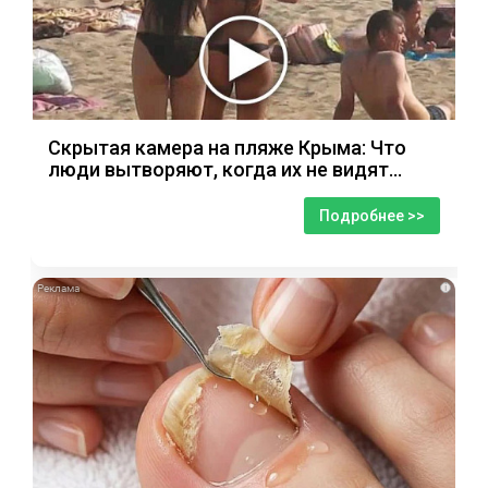
Скрытая камера на пляже Крыма: Что
люди вытворяют, когда их не видят...
Подробнее >>
i