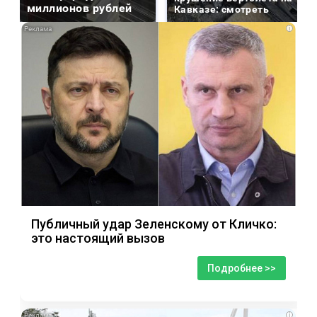
миллионов рублей
Кавказе: смотреть
i
Публичный удар Зеленскому от Кличко:
это настоящий вызов
Подробнее >>
i