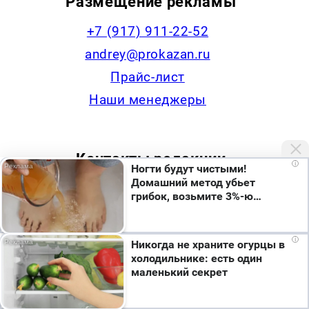
Размещение рекламы
+7 (917) 911-22-52
andrey@prokazan.ru
Прайс-лист
Наши менеджеры
Контакты редакции
i
Ногти будут чистыми!
Домашний метод убьет
+7 (922) 335-53-79,
грибок, возьмите 3%-ю…
news@progorodchelny.ru
Мы используем cookie. Во время посещения сайта
i
Никогда не храните огурцы в
вы соглашаетесь с тем, что мы обрабатываем
холодильнике: есть один
ваши персональные данные с использованием
Наша статистика
маленький секрет
метрик Яндекс Метрика, top.mail.ru, LiveInternet.
Я согласен