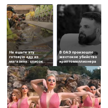
Не ешьте эту
В ОАЭ произошло
готовую еду из
жестокое убийство
магазина: список
криптомиллионера
i