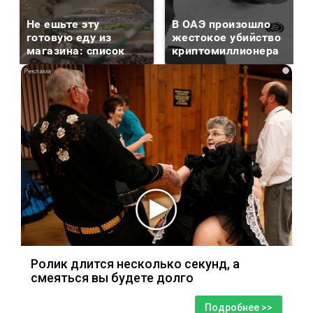
Не ешьте эту
В ОАЭ произошло
готовую еду из
жестокое убийство
магазина: список
криптомиллионера
i
Ролик длится несколько секунд, а
смеяться вы будете долго
Подробнее >>