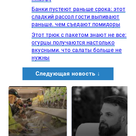
Банки пустеют раньше срока: этот
сладкий рассол гости выпивают
раньше, чем съедают помидоры
Этот трюк с пакетом знают не все:
огурцы получаются настолько
вкусными, что салаты больше не
нужны
Следующая новость ↓