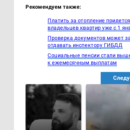
Рекомендуем также:
Платить за отопление придется
владельцев квартир уже с 1 ян
Проверка документов может за
отдавать инспектору ГИБДД
Социальные пенсии стали выше
к ежемесячным выплатам
Следу