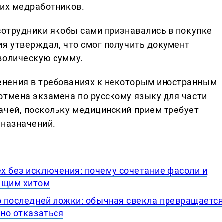
жих медработников.
сотрудники якобы сами признавались в покупке
ия утверждал, что смог получить документ
волическую сумму.
нения в требованиях к некоторым иностранным
отмена экзамена по русскому языку для части
ачей, поскольку медицинский прием требует
 назначений.
х без исключения: почему сочетание фасоли и
ящим хитом
до последней ложки: обычная свекла превращаетс
жно отказаться