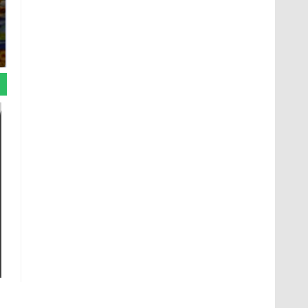
СМИ: В Химках на
полицейскую
Где будет встреча
машину напали и
президентов США и
подожгли.
России: Европа?