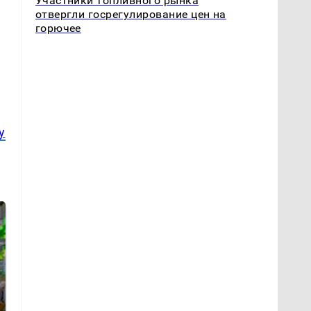
Участники топливного рынка
отвергли госрегулирование цен на
горючее
у