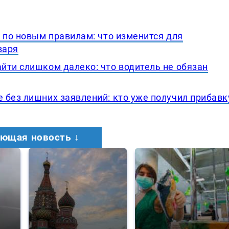
 по новым правилам: что изменится для
варя
йти слишком далеко: что водитель не обязан
 без лишних заявлений: кто уже получил прибавк
ющая новость ↓