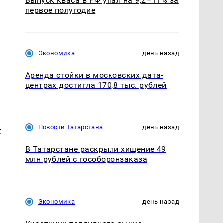
Выпуск кваса в РФ упал на 9,2–11% за
первое полугодие
Экономика
день назад
Аренда стойки в московских дата-
центрах достигла 170,8 тыс. рублей
Новости Татарстана
день назад
х
В Татарстане раскрыли хищение 49
млн рублей с гособоронзаказа
Экономика
день назад