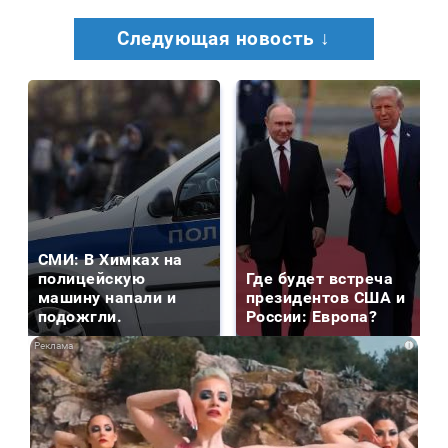
Следующая новость ↓
СМИ: В Химках на
полицейскую
Где будет встреча
машину напали и
президентов США и
подожгли.
России: Европа?
i