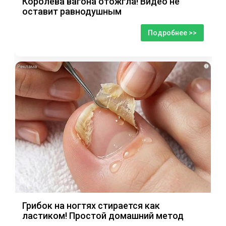
Королева вагона отожгла! Видео не
оставит равнодушным
Подробнее >>
i
Грибок на ногтях стирается как
ластиком! Простой домашний метод