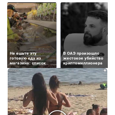
Не ешьте эту
В ОАЭ произошло
готовую еду из
жестокое убийство
магазина: список
криптомиллионера
i