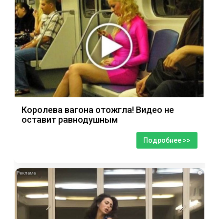
Королева вагона отожгла! Видео не
оставит равнодушным
Подробнее >>
i