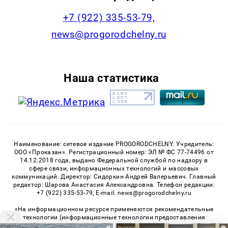
+7 (922) 335-53-79,
news@progorodchelny.ru
Наша статистика
Наименование: сетевое издание PROGORODCHELNY. Учредитель:
ООО «Проказан». Регистрационный номер: ЭЛ № ФС 77-74496 от
14.12.2018 года, выдано Федеральной службой по надзору в
сфере связи, информационных технологий и массовых
коммуникаций. Директор: Сидоркин Андрей Валерьевич. Главный
редактор: Шарова Анастасия Александровна. Телефон редакции:
+7 (922) 335-53-79, E-mail: news@progorodchelny.ru
«На информационном ресурсе применяются рекомендательные
технологии (информационные технологии предоставления
информации на основе сбора, систематизации и анализа
i
i