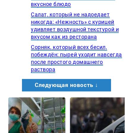
вкусное блюдо
Салат, который не надоедает
никогда: «Нежность» с курицей
удивляет воздушной текстурой и
вкусом как из ресторана
Сорняк, который всех бесил,
побеждён: пырей уходит навсегда
после простого домашнего
раствора
Следующая новость ↓