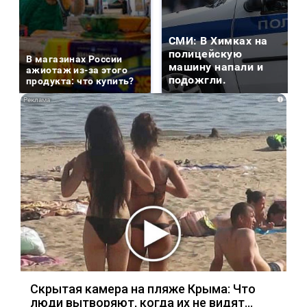
СМИ: В Химках на
полицейскую
В магазинах России
машину напали и
ажиотаж из-за этого
подожгли.
продукта: что купить?
i
Скрытая камера на пляже Крыма: Что
люди вытворяют, когда их не видят...