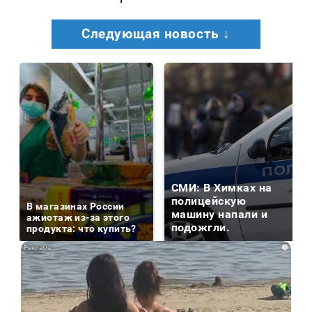
Следующая новость ↓
СМИ: В Химках на
полицейскую
В магазинах России
машину напали и
ажиотаж из-за этого
подожгли.
продукта: что купить?
i