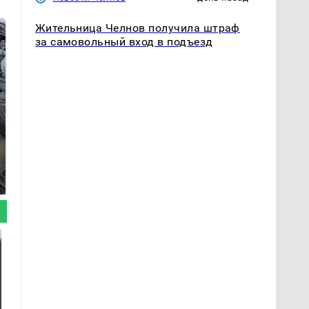
Жительница Челнов получила штраф
за самовольный вход в подъезд
Не ешьте эту
В ОАЭ произошло
готовую еду из
жестокое убийство
магазина: список
криптомиллионера