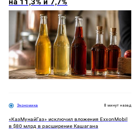
на 11,3% и 7,7%
Экономика
8 минут назад
«КазМунайГаз» исключил вложения ExxonMobil
в $80 млрд в расширение Кашагана