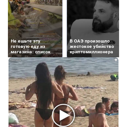
Не ешьте эту
В ОАЭ произошло
готовую еду из
жестокое убийство
магазина: список
криптомиллионера
i