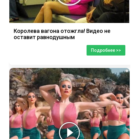
Королева вагона отожгла! Видео не
оставит равнодушным
Подробнее >>
i