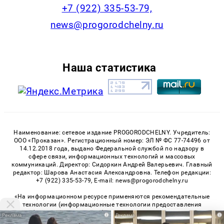
+7 (922) 335-53-79,
news@progorodchelny.ru
Наша статистика
Наименование: сетевое издание PROGORODCHELNY. Учредитель:
ООО «Проказан». Регистрационный номер: ЭЛ № ФС 77-74496 от
14.12.2018 года, выдано Федеральной службой по надзору в
сфере связи, информационных технологий и массовых
коммуникаций. Директор: Сидоркин Андрей Валерьевич. Главный
редактор: Шарова Анастасия Александровна. Телефон редакции:
+7 (922) 335-53-79, E-mail: news@progorodchelny.ru
«На информационном ресурсе применяются рекомендательные
технологии (информационные технологии предоставления
информации на основе сбора, систематизации и анализа
i
i
сведений, относящихся к предпочтениям пользователей сети