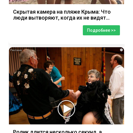
Скрытая камера на пляже Крыма: Что
люди вытворяют, когда их не видят...
Подробнее >>
i
Ролик длится несколько секунд, а