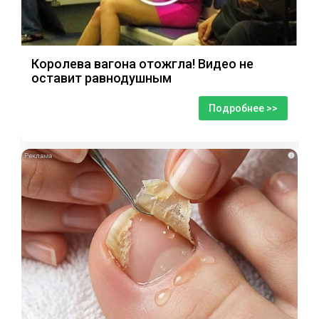
Королева вагона отожгла! Видео не
оставит равнодушным
Подробнее >>
i