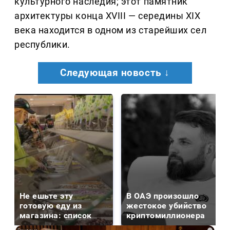
культурного наследия; этот памятник
архитектуры конца XVIII — середины XIX
века находится в одном из старейших сел
республики.
Следующая новость ↓
Не ешьте эту
В ОАЭ произошло
готовую еду из
жестокое убийство
магазина: список
криптомиллионера
i