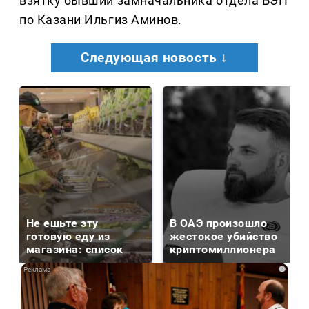
взятку бывший замначальника отдела БЭП
по Казани Ильгиз Аминов.
Следующая новость ↓
Не ешьте эту
В ОАЭ произошло
готовую еду из
жестокое убийство
магазина: список
криптомиллионера
i