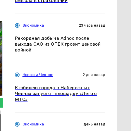
смысла в страховании
Экономика
23 часа назад
Рекордная добыча Adnoc после
выхода ОАЭ из ОПЕК грозит ценовой
войной
СМИ: В Химках на
Новости Челнов
2 дня назад
полицейскую
Где будет встреча
машину напали и
президентов США и
К юбилею города в Набережных
подожгли.
России: Европа?
Челнах запустят площадку «Лето с
МТС»
Экономика
день назад