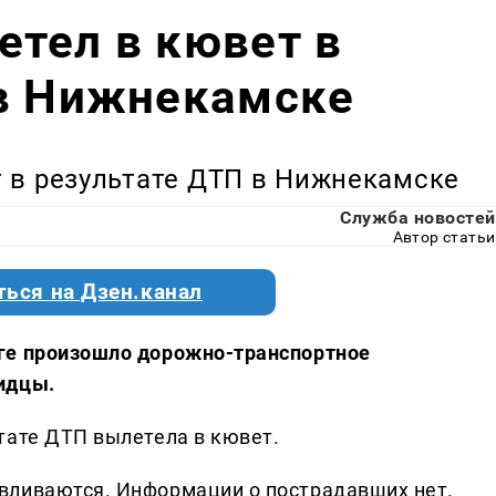
тел в кювет в
 в Нижнекамске
 в результате ДТП в Нижнекамске
Служба новостей
Автор статьи
ться на Дзен.канал
ге произошло дорожно-транспортное
идцы.
тате ДТП вылетела в кювет.
вливаются. Информации о пострадавших нет.