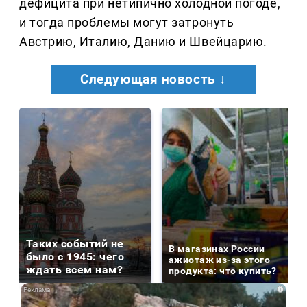
дефицита при нетипично холодной погоде,
и тогда проблемы могут затронуть
Австрию, Италию, Данию и Швейцарию.
Следующая новость ↓
Таких событий не
В магазинах России
было с 1945: чего
ажиотаж из-за этого
ждать всем нам?
продукта: что купить?
i