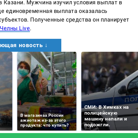
в Казани. Мужчина изучил условия выплат в
где единовременная выплата оказалась
субъектов. Полученные средства он планирует
Челны Live
.
ющая новость ↓
СМИ: В Химках на
е
полицейскую
В магазинах России
о
машину напали и
ажиотаж из-за этого
подожгли.
продукта: что купить?