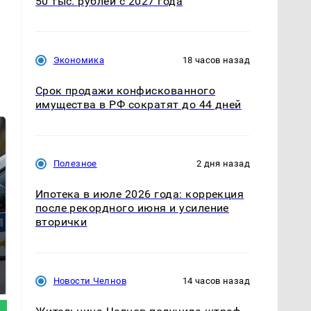
50 тыс. рублей с 2027 года
Экономика
18 часов назад
Срок продажи конфискованного
имущества в РФ сократят до 44 дней
Полезное
2 дня назад
Ипотека в июле 2026 года: коррекция
после рекордного июня и усиление
вторички
Где будет встреча
Такую зиму в России
президентов США и
никто не ждал: как
России: Европа?
так?!
Новости Челнов
14 часов назад