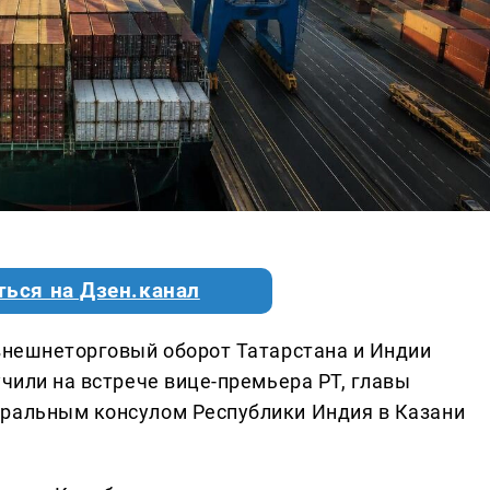
ться на Дзен.канал
 внешнеторговый оборот Татарстана и Индии
учили на встрече вице-премьера РТ, главы
еральным консулом Республики Индия в Казани