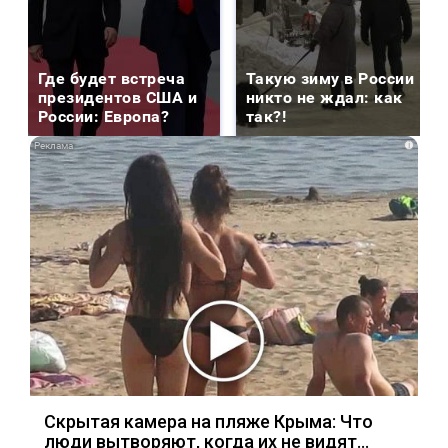
Где будет встреча
Такую зиму в России
президентов США и
никто не ждал: как
России: Европа?
так?!
i
Скрытая камера на пляже Крыма: Что
люди вытворяют, когда их не видят...