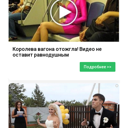
Королева вагона отожгла! Видео не
оставит равнодушным
Подробнее >>
i