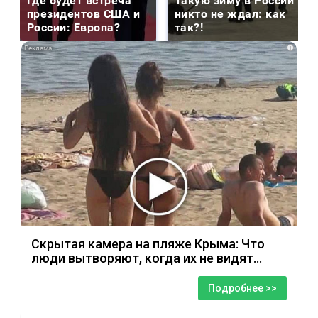
Где будет встреча
Такую зиму в России
президентов США и
никто не ждал: как
России: Европа?
так?!
i
Скрытая камера на пляже Крыма: Что
люди вытворяют, когда их не видят...
Подробнее >>