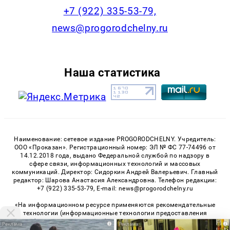
+7 (922) 335-53-79,
news@progorodchelny.ru
Наша статистика
Наименование: сетевое издание PROGORODCHELNY. Учредитель:
ООО «Проказан». Регистрационный номер: ЭЛ № ФС 77-74496 от
14.12.2018 года, выдано Федеральной службой по надзору в
сфере связи, информационных технологий и массовых
коммуникаций. Директор: Сидоркин Андрей Валерьевич. Главный
редактор: Шарова Анастасия Александровна. Телефон редакции:
+7 (922) 335-53-79, E-mail: news@progorodchelny.ru
«На информационном ресурсе применяются рекомендательные
технологии (информационные технологии предоставления
информации на основе сбора, систематизации и анализа
i
i
сведений, относящихся к предпочтениям пользователей сети