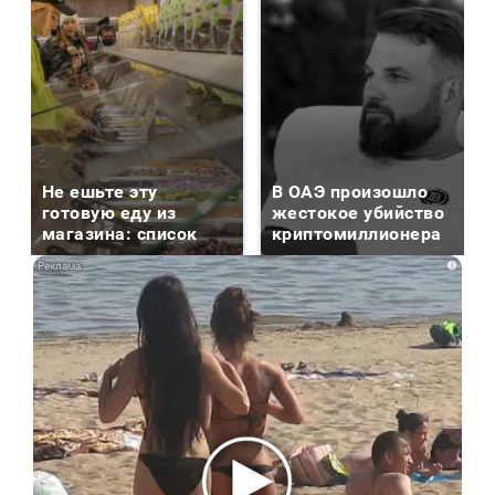
Не ешьте эту
В ОАЭ произошло
готовую еду из
жестокое убийство
магазина: список
криптомиллионера
i