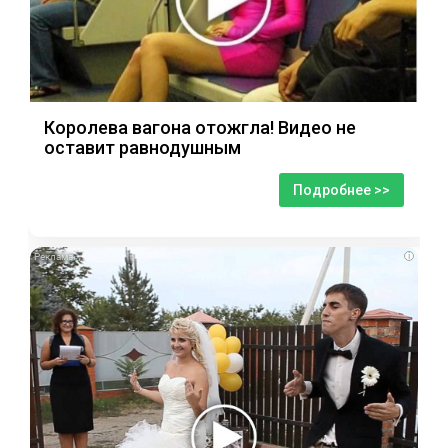
Королева вагона отожгла! Видео не
оставит равнодушным
Подробнее >>
i