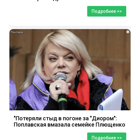
Подробнее >>
i
"Потеряли стыд в погоне за "Диором":
Поплавская вмазала семейке Плющенко
Подробнее >>