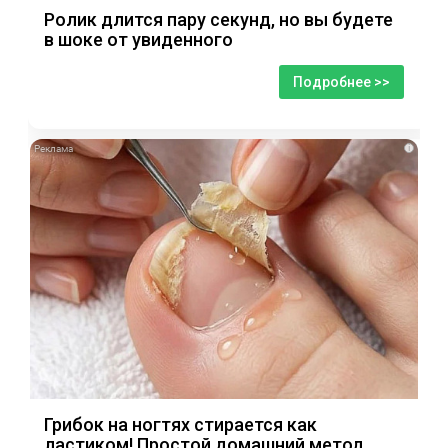
Ролик длится пару секунд, но вы будете
в шоке от увиденного
Подробнее >>
i
Грибок на ногтях стирается как
ластиком! Простой домашний метод