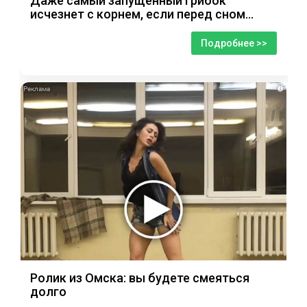
Даже самый запущенный грибок
исчезнет с корнем, если перед сном…
Подробнее >>
i
Ролик из Омска: вы будете смеяться
долго